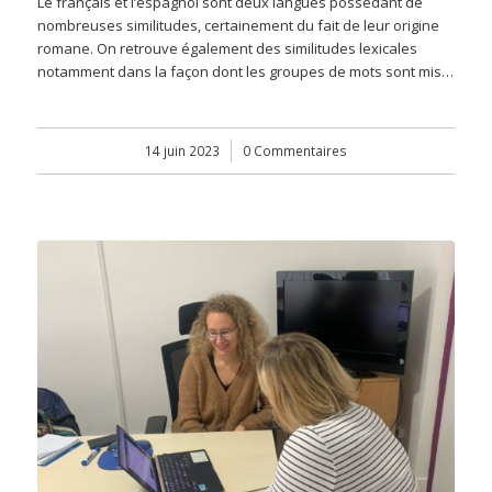
Le français et l’espagnol sont deux langues possédant de
nombreuses similitudes, certainement du fait de leur origine
romane. On retrouve également des similitudes lexicales
notamment dans la façon dont les groupes de mots sont mis…
14 juin 2023
/
0 Commentaires